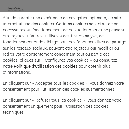
Afin de garantir une expérience de navigation optimale, ce site
Cartier et Compagnie
internet utilise des cookies. Certains cookies sont strictement
nécessaires au fonctionnement de ce site internet et ne peuvent
être rejetés. D’autres, utilisés à des fins d’analyse, de
fonctionnement et de ciblage pour des fonctionnalités de partage
La visite guidée en langue des signes française is an
sur les réseaux sociaux, peuvent être rejetés.Pour modifier ou
offer from Cartier et Compagnie .
retirer votre consentement concernant tout ou partie des
cookies, cliquez sur « Configurez vos cookies » ou consultez
Imprint of the organizer
(opens in a new tab)
Data privacy of the organizer
(opens in 
notre
Politique d’utilisation des cookies
pour obtenir plus
d’informations.
General terms and conditions of the organizer
(opens in a new ta
En cliquant sur « Accepter tous les cookies », vous donnez votre
consentement pour l’utilisation des cookies susmentionnés.
SWITCH LANGUAGE
Cookie settings
(opens in a new tab)
Data privacy policy
(opens in a new tab)
Accessibility
(opens in a n
En cliquant sur « Refuser tous les cookies », vous donnez votre
Support
(opens in a new tab)
consentement uniquement pour l’utilisation des cookies
techniques