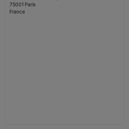
75001 Paris
France
(opens in a new tab)
(opens in a new tab)