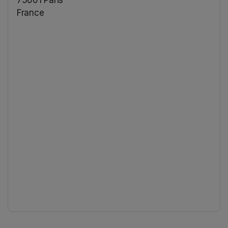
75001 Paris
France
(opens in a new tab)
(opens in a new tab)