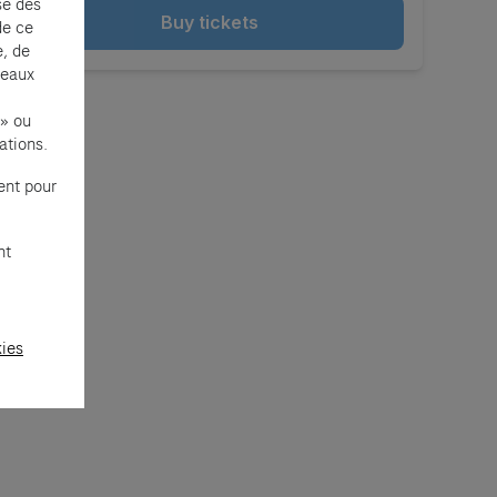
se des
Buy tickets
de ce
e, de
seaux
 » ou
ations.
ent pour
nt
kies