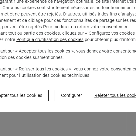
 garantir une expérience de navigation optimale, ce site internet utili
. Certains cookies sont strictement nécessaires au fonctionnement 
ernet et ne peuvent être rejetés. D’autres, utilisés à des fins d’analys
euses perspectives et points de vue étonnants 
nnement et de ciblage pour des fonctionnalités de partage sur les ré
n historique de ce bâtiment du 19e siècle. 
, peuvent être rejetés.Pour modifier ou retirer votre consentement
ant tout ou partie des cookies, cliquez sur « Configurez vos cookies
tie de l’histoire de Paris, de l’histoire de 
ez notre
Politique d’utilisation des cookies
pour obtenir plus d’inform
omprendre les grandes idées qui traversent 
uant sur « Accepter tous les cookies », vous donnez votre consentem
c à travers les plateformes, vérins, moteurs pour tout 
sation des cookies susmentionnés.
tier.  
uant sur « Refuser tous les cookies », vous donnez votre consenteme
ent pour l’utilisation des cookies techniques
pter tous les cookies
Configurer
Rejeter tous les coo
ew tab)