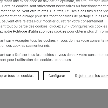
 garantir une expérience de navigation optimale, ce site internet utili
. Certains cookies sont strictement nécessaires au fonctionnement 
ernet et ne peuvent être rejetés. D’autres, utilisés à des fins d’analys
euses perspectives et points de vue étonnants 
nnement et de ciblage pour des fonctionnalités de partage sur les ré
n historique de ce bâtiment du 19e siècle. 
, peuvent être rejetés.Pour modifier ou retirer votre consentement
ant tout ou partie des cookies, cliquez sur « Configurez vos cookies
tie de l’histoire de Paris, de l’histoire de 
ez notre
Politique d’utilisation des cookies
pour obtenir plus d’inform
omprendre les grandes idées qui traversent 
uant sur « Accepter tous les cookies », vous donnez votre consentem
c à travers les plateformes, vérins, moteurs pour tout 
sation des cookies susmentionnés.
tier.  
uant sur « Refuser tous les cookies », vous donnez votre consenteme
ent pour l’utilisation des cookies techniques
pter tous les cookies
Configurer
Rejeter tous les coo
ew tab)