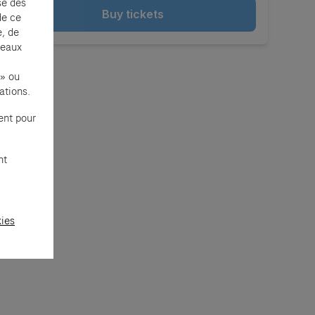
se des
Buy tickets
de ce
e, de
seaux
 » ou
ations.
ent pour
nt
kies