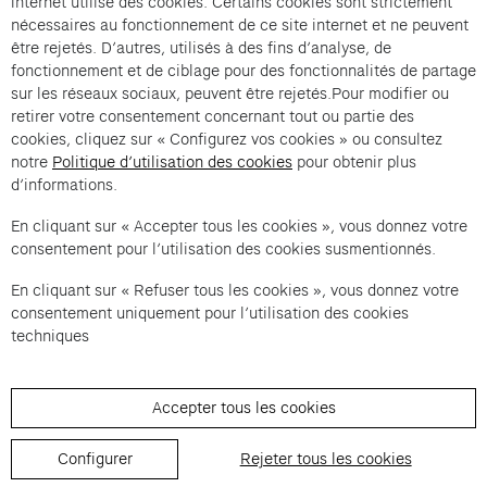
internet utilise des cookies. Certains cookies sont strictement
Caroline Poggi et Jonathan Vinel en conversation
nécessaires au fonctionnement de ce site internet et ne peuvent
avec Béatrice Grenier. Conversation Générale est
être rejetés. D’autres, utilisés à des fins d’analyse, de
une offre de Cartier et Compagnie .
fonctionnement et de ciblage pour des fonctionnalités de partage
sur les réseaux sociaux, peuvent être rejetés.Pour modifier ou
Informations légales de l’organisateur
(s'ouvre dans un nouvel ong
retirer votre consentement concernant tout ou partie des
Protection des données de l’organisateur
(s'ouvre dans un nouve
cookies, cliquez sur « Configurez vos cookies » ou consultez
Conditions générales de vente de l’organisateur
(s'ouvre dans un
notre
Politique d’utilisation des cookies
pour obtenir plus
d’informations.
En cliquant sur « Accepter tous les cookies », vous donnez votre
CHANGER DE LANGUE
consentement pour l’utilisation des cookies susmentionnés.
Paramètres des cookies
(s'ouvre dans un nouvel onglet)
Politique de confidentialité des données
(s'ouvre dans un nouvel 
Accessibilité
(s'ouvre 
En cliquant sur « Refuser tous les cookies », vous donnez votre
Besoin d'aide ?
(s'ouvre dans un nouvel onglet)
consentement uniquement pour l’utilisation des cookies
techniques
Accepter tous les cookies
Configurer
Rejeter tous les cookies