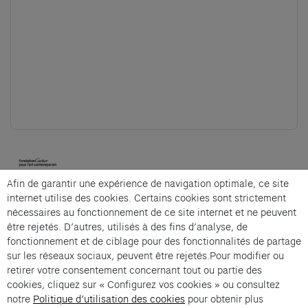
(opens in a new tab)
Afin de garantir une expérience de navigation optimale, ce site
Cartier et Compagnie
internet utilise des cookies. Certains cookies sont strictement
nécessaires au fonctionnement de ce site internet et ne peuvent
être rejetés. D’autres, utilisés à des fins d’analyse, de
fonctionnement et de ciblage pour des fonctionnalités de partage
La Micro-Fabrique is an offer from Cartier et
sur les réseaux sociaux, peuvent être rejetés.Pour modifier ou
Compagnie .
retirer votre consentement concernant tout ou partie des
cookies, cliquez sur « Configurez vos cookies » ou consultez
Imprint of the organizer
(opens in a new tab)
Data privacy of the organizer
(opens in 
notre
Politique d’utilisation des cookies
pour obtenir plus