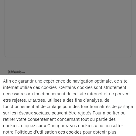
(opens in a new tab)
Afin de garantir une expérience de navigation optimale, ce site
Cartier et Compagnie
internet utilise des cookies. Certains cookies sont strictement
nécessaires au fonctionnement de ce site internet et ne peuvent
être rejetés. D’autres, utilisés à des fins d’analyse, de
fonctionnement et de ciblage pour des fonctionnalités de partage
La Micro-Fabrique is an offer from Cartier et
sur les réseaux sociaux, peuvent être rejetés.Pour modifier ou
Compagnie .
retirer votre consentement concernant tout ou partie des
cookies, cliquez sur « Configurez vos cookies » ou consultez
Imprint of the organizer
(opens in a new tab)
Data privacy of the organizer
(opens in 
notre
Politique d’utilisation des cookies
pour obtenir plus