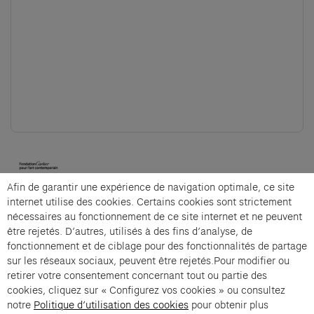
(opens in a new tab)
Afin de garantir une expérience de navigation optimale, ce site
Cartier et Compagnie
internet utilise des cookies. Certains cookies sont strictement
nécessaires au fonctionnement de ce site internet et ne peuvent
être rejetés. D’autres, utilisés à des fins d’analyse, de
fonctionnement et de ciblage pour des fonctionnalités de partage
La Micro-Fabrique is an offer from Cartier et
sur les réseaux sociaux, peuvent être rejetés.Pour modifier ou
Compagnie .
retirer votre consentement concernant tout ou partie des
cookies, cliquez sur « Configurez vos cookies » ou consultez
Imprint of the organizer
(opens in a new tab)
Data privacy of the organizer
(opens in 
notre
Politique d’utilisation des cookies
pour obtenir plus