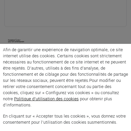
(opens in a new tab)
Afin de garantir une expérience de navigation optimale, ce site
Cartier et Compagnie
internet utilise des cookies. Certains cookies sont strictement
nécessaires au fonctionnement de ce site internet et ne peuvent
être rejetés. D’autres, utilisés à des fins d’analyse, de
fonctionnement et de ciblage pour des fonctionnalités de partage
La visite architecturale is an offer from Cartier et
sur les réseaux sociaux, peuvent être rejetés.Pour modifier ou
Compagnie .
retirer votre consentement concernant tout ou partie des
cookies, cliquez sur « Configurez vos cookies » ou consultez
Imprint of the organizer
(opens in a new tab)
Data privacy of the organizer
(opens in 
notre
Politique d’utilisation des cookies
pour obtenir plus
d’informations.
General terms and conditions of the organizer
(opens in a new ta
En cliquant sur « Accepter tous les cookies », vous donnez votre
consentement pour l’utilisation des cookies susmentionnés.
SWITCH LANGUAGE
Cookie settings
(opens in a new tab)
Data privacy policy
(opens in a new tab)
Accessibility
(opens in a n