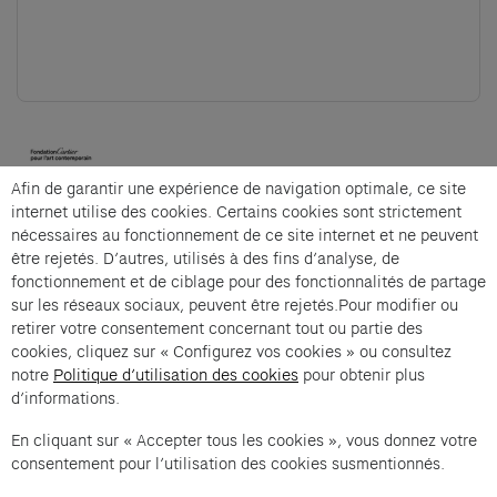
(opens in a new tab)
Afin de garantir une expérience de navigation optimale, ce site
Cartier et Compagnie
internet utilise des cookies. Certains cookies sont strictement
nécessaires au fonctionnement de ce site internet et ne peuvent
être rejetés. D’autres, utilisés à des fins d’analyse, de
fonctionnement et de ciblage pour des fonctionnalités de partage
La visite architecturale is an offer from Cartier et
sur les réseaux sociaux, peuvent être rejetés.Pour modifier ou
Compagnie .
retirer votre consentement concernant tout ou partie des
cookies, cliquez sur « Configurez vos cookies » ou consultez
Imprint of the organizer
(opens in a new tab)
Data privacy of the organizer
(opens in 
notre
Politique d’utilisation des cookies
pour obtenir plus
d’informations.
General terms and conditions of the organizer
(opens in a new ta
En cliquant sur « Accepter tous les cookies », vous donnez votre
consentement pour l’utilisation des cookies susmentionnés.
SWITCH LANGUAGE
Cookie settings
(opens in a new tab)
Data privacy policy
(opens in a new tab)
Accessibility
(opens in a n