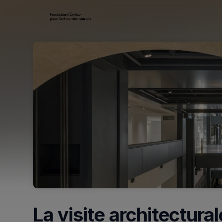
Skip header
La visite architectural