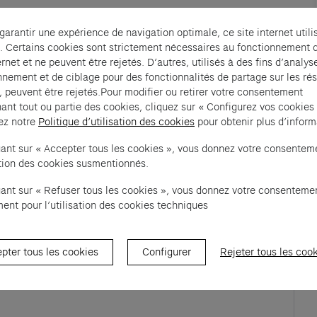
 garantir une expérience de navigation optimale, ce site internet utili
ectives et points de vue étonnants qu’offre 
. Certains cookies sont strictement nécessaires au fonctionnement 
ique de ce bâtiment du 19e siècle. 
ernet et ne peuvent être rejetés. D’autres, utilisés à des fins d’analys
nnement et de ciblage pour des fonctionnalités de partage sur les ré
tie de l’histoire de Paris, de l’histoire de 
, peuvent être rejetés.Pour modifier ou retirer votre consentement
ant tout ou partie des cookies, cliquez sur « Configurez vos cookies
omprendre les grandes idées qui traversent 
ez notre
Politique d’utilisation des cookies
pour obtenir plus d’inform
c à travers les plateformes, vérins, moteurs pour tout 
tier.  
uant sur « Accepter tous les cookies », vous donnez votre consentem
sation des cookies susmentionnés.
uant sur « Refuser tous les cookies », vous donnez votre consenteme
vez-nous à adhesion@fondation.cartier.com
ent pour l’utilisation des cookies techniques
pter tous les cookies
Configurer
Rejeter tous les coo
ew tab)