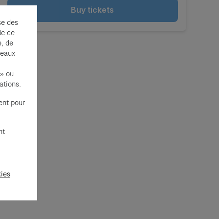
Buy tickets
se des
de ce
e, de
seaux
 » ou
ations.
ent pour
nt
kies