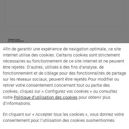
(opens in a new tab)
Afin de garantir une expérience de navigation optimale, ce site
Cartier et Compagnie
internet utilise des cookies. Certains cookies sont strictement
nécessaires au fonctionnement de ce site internet et ne peuvent
être rejetés. D’autres, utilisés à des fins d’analyse, de
fonctionnement et de ciblage pour des fonctionnalités de partage
La visite architecturale is an offer from Cartier et
sur les réseaux sociaux, peuvent être rejetés.Pour modifier ou
Compagnie .
retirer votre consentement concernant tout ou partie des
cookies, cliquez sur « Configurez vos cookies » ou consultez
Imprint of the organizer
(opens in a new tab)
Data privacy of the organizer
(opens in 
notre
Politique d’utilisation des cookies
pour obtenir plus
d’informations.
General terms and conditions of the organizer
(opens in a new ta
En cliquant sur « Accepter tous les cookies », vous donnez votre
consentement pour l’utilisation des cookies susmentionnés.
SWITCH LANGUAGE
Cookie settings
(opens in a new tab)
Data privacy policy
(opens in a new tab)
Accessibility
(opens in a n