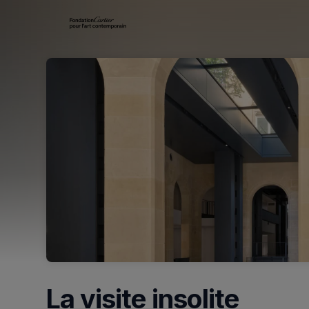
Skip header
La visite insolite