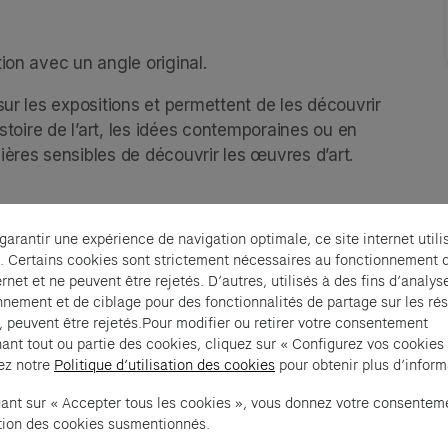
ion avec un angle original.
ur les expositions et permettent de les découvrir 
stoire de l’art, les idées contemporaines ou en 
ères sensibles de découvrir les œuvres d’art.   
 garantir une expérience de navigation optimale, ce site internet utili
. Certains cookies sont strictement nécessaires au fonctionnement 
ernet et ne peuvent être rejetés. D’autres, utilisés à des fins d’analys
nnement et de ciblage pour des fonctionnalités de partage sur les ré
, peuvent être rejetés.Pour modifier ou retirer votre consentement
ant tout ou partie des cookies, cliquez sur « Configurez vos cookies
ez notre
Politique d’utilisation des cookies
pour obtenir plus d’inform
ew tab)
uant sur « Accepter tous les cookies », vous donnez votre consentem
sation des cookies susmentionnés.