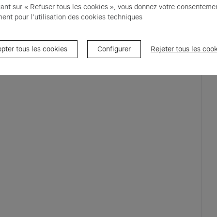
uant sur « Refuser tous les cookies », vous donnez votre consenteme
vez-nous à adhesion@fondation.cartier.com
(opens in a ne
ent pour l’utilisation des cookies techniques
pter tous les cookies
Configurer
Rejeter tous les coo