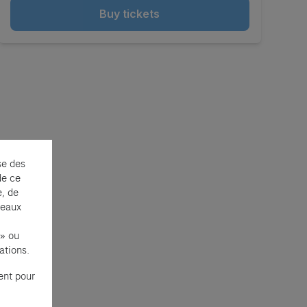
Buy tickets
se des
de ce
e, de
seaux
 » ou
ations.
ent pour