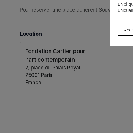
En cliq
Pour réserver une place adhérent Souvent, écri
uniquem
Acce
Location
Fondation Cartier pour
l'art contemporain
2, place du Palais Royal
75001 Paris
France
(opens in a new tab)