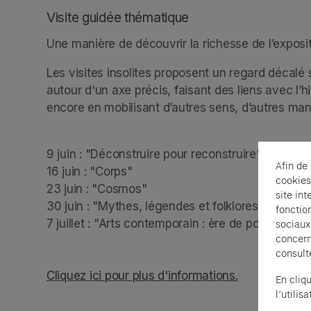
Visite guidée thématique
Une manière de découvrir la richesse de l’exposit
Les visites insolites proposent un regard décalé s
autour d'un axe précis, faisant des liens avec l’hi
encore en mobilisant d’autres sens, d’autres mani
9 juin : "Déconstruire pour reconstruire"

Afin de
16 juin : "Corps"

cookies
23 juin : "Cosmos"

site int
30 juin : "Mythes, légendes et folklores"

fonctio
7 juillet : "Arts contemporain : ère de post-vérité"

sociaux
concern
consult
Cliquez ici pour plus d'informations.
(opens in a n
En cliq
l’utili
(opens in a new tab)