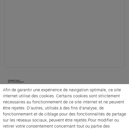
(opens in a new tab)
Afin de garantir une expérience de navigation optimale, ce site
Cartier et Compagnie
internet utilise des cookies. Certains cookies sont strictement
nécessaires au fonctionnement de ce site internet et ne peuvent
être rejetés. D’autres, utilisés à des fins d’analyse, de
fonctionnement et de ciblage pour des fonctionnalités de partage
La visite insolite is an offer from Cartier et
sur les réseaux sociaux, peuvent être rejetés.Pour modifier ou
Compagnie .
retirer votre consentement concernant tout ou partie des