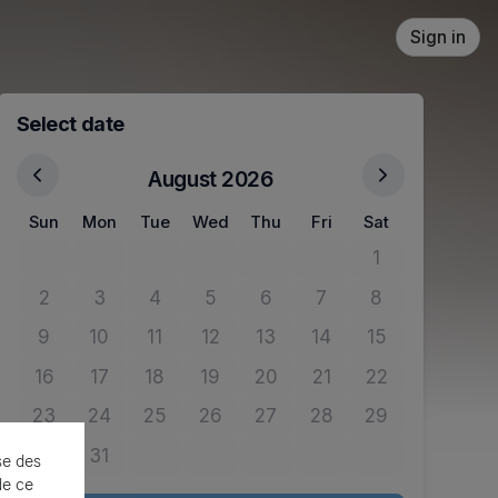
Sign in
Select date
August 2026
Sun
Mon
Tue
Wed
Thu
Fri
Sat
1
No tickets avail
2
3
4
5
6
7
8
No tickets available
No tickets available
No tickets available
No tickets available
No tickets available
No tickets available
No tickets avail
9
10
11
12
13
14
15
No tickets available
No tickets available
No tickets available
No tickets available
No tickets available
No tickets available
No tickets avail
16
17
18
19
20
21
22
No tickets available
No tickets available
No tickets available
No tickets available
No tickets available
No tickets available
No tickets avail
23
24
25
26
27
28
29
No tickets available
No tickets available
No tickets available
No tickets available
No tickets available
No tickets available
No tickets avail
30
31
se des
No tickets available
No tickets available
de ce