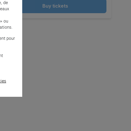
e, de
Buy tickets
seaux
 » ou
ations.
ent pour
nt
kies