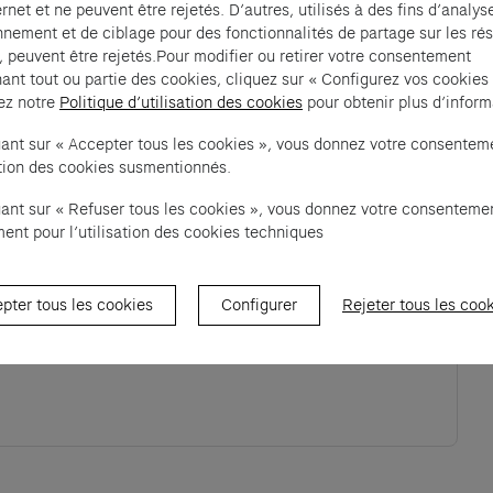
ernet et ne peuvent être rejetés. D’autres, utilisés à des fins d’analys
nnement et de ciblage pour des fonctionnalités de partage sur les ré
, peuvent être rejetés.Pour modifier ou retirer votre consentement
er dans l’exposition inaugurale, Exposition Générale, 
ant tout ou partie des cookies, cliquez sur « Configurez vos cookies
 collection.  
ez notre
Politique d’utilisation des cookies
pour obtenir plus d’inform
vez-nous à adhesion@fondation.cartier.com
uant sur « Accepter tous les cookies », vous donnez votre consentem
sation des cookies susmentionnés.
uant sur « Refuser tous les cookies », vous donnez votre consenteme
ent pour l’utilisation des cookies techniques
ew tab)
pter tous les cookies
Configurer
Rejeter tous les coo