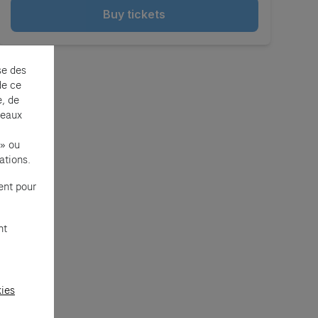
Buy tickets
se des
de ce
e, de
seaux
 » ou
ations.
ent pour
nt
kies