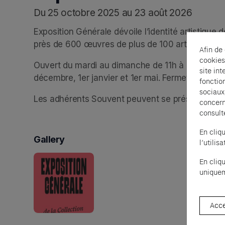
Du 25 octobre 2025 au 23 août 2026
Exposition Générale dévoile l’identité artistique d
près de 600 œuvres de plus de 100 artistes qui 
Afin de
cookies
Ouvert du mardi au dimanche de 11h à 20h. Noctu
site int
décembre, 1er janvier et 1er mai. Fermeture à 18
fonctio
sociaux
Les adhérents Souvent peuvent se présenter san
concern
consult
En cliq
Gallery
l’utili
En cliq
uniquem
Acce