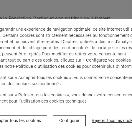
e la Fondation Cartier et son patrimoine à travers 
ont jalonné sa programmation de 1984 à aujourd’hui.
 garantir une expérience de navigation optimale, ce site internet utili
. Certains cookies sont strictement nécessaires au fonctionnement 
rne le mardi jusqu'à 22h. Fermeture les 25 
ernet et ne peuvent être rejetés. D’autres, utilisés à des fins d’analys
h les 24 et 31 décembre.
nnement et de ciblage pour des fonctionnalités de partage sur les ré
, peuvent être rejetés.Pour modifier ou retirer votre consentement
s réservation.
ant tout ou partie des cookies, cliquez sur « Configurez vos cookies
ez notre
Politique d’utilisation des cookies
pour obtenir plus d’inform
uant sur « Accepter tous les cookies », vous donnez votre consentem
sation des cookies susmentionnés.
uant sur « Refuser tous les cookies », vous donnez votre consenteme
ent pour l’utilisation des cookies techniques
pter tous les cookies
Configurer
Rejeter tous les coo