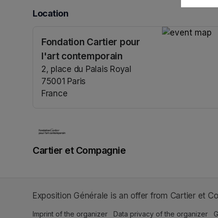
Location
Fondation Cartier pour
(opens in a n
l'art contemporain
2, place du Palais Royal
75001 Paris
France
(opens in a new tab)
Cartier et Compagnie
Exposition Générale is an offer from Cartier et C
Imprint of the organizer
(opens in a new tab)
Data privacy of the organizer
(op
G