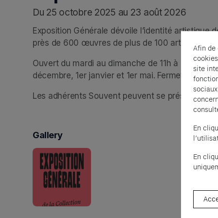
Du 25 octobre 2025 au 23 août 2026
Exposition Générale dévoile l’identité artistique d
près de 600 œuvres de plus de 100 artistes qui 
Afin de
cookies
Ouvert du mardi au dimanche de 11h à 20h. Noctu
site int
décembre, 1er janvier et 1er mai. Fermeture à 18
fonctio
sociaux
Les adhérents Souvent peuvent se présenter san
concern
consult
En cliq
Gallery
l’utili
En cliq
uniquem
Acce