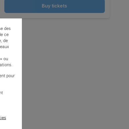
Buy tickets
se des
de ce
e, de
seaux
 » ou
ations.
ent pour
nt
kies