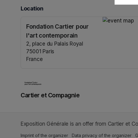
Location
Fondation Cartier pour
(opens in a n
l'art contemporain
2, place du Palais Royal
75001 Paris
France
(opens in a new tab)
Cartier et Compagnie
Exposition Générale is an offer from Cartier et C
Imprint of the organizer
(opens in a new tab)
Data privacy of the organizer
(op
G