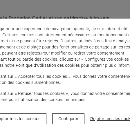
e la Fondation Cartier et son patrimoine à travers 
ont jalonné sa programmation de 1984 à aujourd’hui.
 garantir une expérience de navigation optimale, ce site internet utili
. Certains cookies sont strictement nécessaires au fonctionnement 
rne le mardi jusqu'à 22h. Fermeture les 25 
ernet et ne peuvent être rejetés. D’autres, utilisés à des fins d’analys
h les 24 et 31 décembre.
nnement et de ciblage pour des fonctionnalités de partage sur les ré
, peuvent être rejetés.Pour modifier ou retirer votre consentement
s réservation.
ant tout ou partie des cookies, cliquez sur « Configurez vos cookies
ez notre
Politique d’utilisation des cookies
pour obtenir plus d’inform
uant sur « Accepter tous les cookies », vous donnez votre consentem
sation des cookies susmentionnés.
uant sur « Refuser tous les cookies », vous donnez votre consenteme
ent pour l’utilisation des cookies techniques
pter tous les cookies
Configurer
Rejeter tous les coo