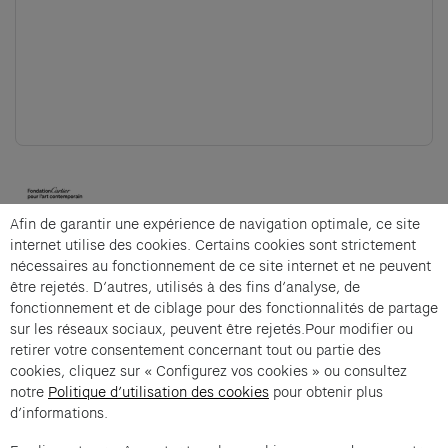
(opens in a new tab)
Afin de garantir une expérience de navigation optimale, ce site
Cartier et Compagnie
internet utilise des cookies. Certains cookies sont strictement
nécessaires au fonctionnement de ce site internet et ne peuvent
être rejetés. D’autres, utilisés à des fins d’analyse, de
fonctionnement et de ciblage pour des fonctionnalités de partage
Exposition Générale is an offer from Cartier et
sur les réseaux sociaux, peuvent être rejetés.Pour modifier ou
Compagnie .
retirer votre consentement concernant tout ou partie des
cookies, cliquez sur « Configurez vos cookies » ou consultez
Imprint of the organizer
(opens in a new tab)
Data privacy of the organizer
(opens in 
notre
Politique d’utilisation des cookies
pour obtenir plus
General terms and conditions of the organizer
(opens in a new ta
d’informations.