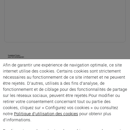
(opens in a new tab)
Afin de garantir une expérience de navigation optimale, ce site
Cartier et Compagnie
internet utilise des cookies. Certains cookies sont strictement
nécessaires au fonctionnement de ce site internet et ne peuvent
être rejetés. D’autres, utilisés à des fins d’analyse, de
fonctionnement et de ciblage pour des fonctionnalités de partage
Exposition Générale is an offer from Cartier et
sur les réseaux sociaux, peuvent être rejetés.Pour modifier ou
Compagnie .
retirer votre consentement concernant tout ou partie des
cookies, cliquez sur « Configurez vos cookies » ou consultez
Imprint of the organizer
(opens in a new tab)
Data privacy of the organizer
(opens in 
notre
Politique d’utilisation des cookies
pour obtenir plus
General terms and conditions of the organizer
(opens in a new ta
d’informations.