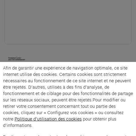
(opens in a new tab)
Afin de garantir une expérience de navigation optimale, ce site
Cartier et Compagnie
internet utilise des cookies. Certains cookies sont strictement
nécessaires au fonctionnement de ce site internet et ne peuvent
être rejetés. D’autres, utilisés à des fins d’analyse, de
fonctionnement et de ciblage pour des fonctionnalités de partage
Exposition Générale is an offer from Cartier et
sur les réseaux sociaux, peuvent être rejetés.Pour modifier ou
Compagnie .
retirer votre consentement concernant tout ou partie des
cookies, cliquez sur « Configurez vos cookies » ou consultez
Imprint of the organizer
(opens in a new tab)
Data privacy of the organizer
(opens in 
notre
Politique d’utilisation des cookies
pour obtenir plus
General terms and conditions of the organizer
(opens in a new ta
d’informations.