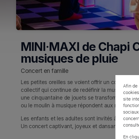
MINI·MAXI de Chapi C
musiques de pluie
Concert en famille
Les petites oreilles se voient offrir un concert l
Afin de
collectif qui continue de redéfinir la musique pour
cookies
une cinquantaine de jouets se transforment en in
site int
ou le moulin à musique répondent aux mythiques
fonctio
sociaux
Les enfants et les adultes sont invités à s’immer
concern
consult
Un concert captivant, joyeux et dansant. 
En cliq