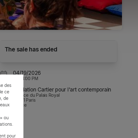
MINI·MAXI de Chapi Chapo & les petites
The sale has ended
musiques de pluie
Fondation Cartier pour l'art contemporain
04/19/2026
Sun
4:00 PM
se des
Fondation Cartier pour l'art contemporain
de ce
2, place du Palais Royal
e, de
75001 Paris
seaux
France
 » ou
ations.
ent pour