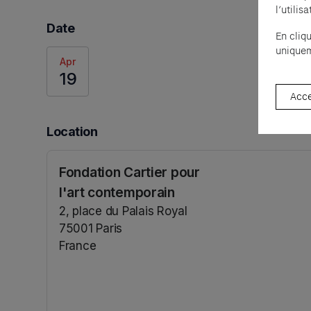
l’utili
Date
En cliq
uniquem
Apr
19
Acce
Location
Fondation Cartier pour
l'art contemporain
2, place du Palais Royal
75001 Paris
France
(opens in a new tab)