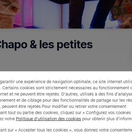
hapo & les petites
udique, un moment de complicité souhaité par le 
 garantir une expérience de navigation optimale, ce site internet utili
 enfants à travers un univers créatif et joyeux. Ainsi, 
. Certains cookies sont strictement nécessaires au fonctionnement 
struments. Le pouet-pouet, le turlusiphon à coulisse 
ernet et ne peuvent être rejetés. D’autres, utilisés à des fins d’analys
 Korg MS20, à la Roland TR-808 ou à l’Omnichord. 
nnement et de ciblage pour des fonctionnalités de partage sur les ré
, peuvent être rejetés.Pour modifier ou retirer votre consentement
ger dans l’univers lumineux et multicolore du groupe. 
ant tout ou partie des cookies, cliquez sur « Configurez vos cookies
ez notre
Politique d’utilisation des cookies
pour obtenir plus d’inform
uant sur « Accepter tous les cookies », vous donnez votre consentem