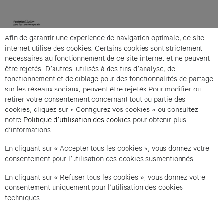
(opens in a new tab)
Afin de garantir une expérience de navigation optimale, ce site
Cartier et Compagnie
internet utilise des cookies. Certains cookies sont strictement
nécessaires au fonctionnement de ce site internet et ne peuvent
être rejetés. D’autres, utilisés à des fins d’analyse, de
fonctionnement et de ciblage pour des fonctionnalités de partage
La grande visite guidée is an offer from Cartier et
sur les réseaux sociaux, peuvent être rejetés.Pour modifier ou
Compagnie .
retirer votre consentement concernant tout ou partie des
cookies, cliquez sur « Configurez vos cookies » ou consultez
Imprint of the organizer
(opens in a new tab)
Data privacy of the organizer
(opens in 
notre
Politique d’utilisation des cookies
pour obtenir plus
d’informations.
General terms and conditions of the organizer
(opens in a new ta
En cliquant sur « Accepter tous les cookies », vous donnez votre
consentement pour l’utilisation des cookies susmentionnés.
SWITCH LANGUAGE
Cookie settings
(opens in a new tab)
Data privacy policy
(opens in a new tab)
Accessibility
(opens in a n
En cliquant sur « Refuser tous les cookies », vous donnez votre
Support
(opens in a new tab)
consentement uniquement pour l’utilisation des cookies
techniques