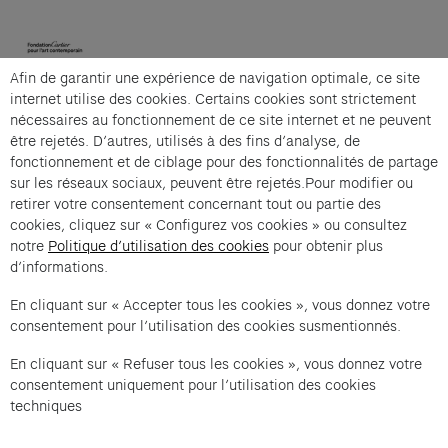
(opens in a new tab)
Afin de garantir une expérience de navigation optimale, ce site
Cartier et Compagnie
internet utilise des cookies. Certains cookies sont strictement
nécessaires au fonctionnement de ce site internet et ne peuvent
être rejetés. D’autres, utilisés à des fins d’analyse, de
fonctionnement et de ciblage pour des fonctionnalités de partage
La grande visite guidée is an offer from Cartier et
sur les réseaux sociaux, peuvent être rejetés.Pour modifier ou
Compagnie .
retirer votre consentement concernant tout ou partie des
cookies, cliquez sur « Configurez vos cookies » ou consultez
Imprint of the organizer
(opens in a new tab)
Data privacy of the organizer
(opens in 
notre
Politique d’utilisation des cookies
pour obtenir plus
d’informations.
General terms and conditions of the organizer
(opens in a new ta
En cliquant sur « Accepter tous les cookies », vous donnez votre
consentement pour l’utilisation des cookies susmentionnés.
SWITCH LANGUAGE
Cookie settings
(opens in a new tab)
Data privacy policy
(opens in a new tab)
Accessibility
(opens in a n
En cliquant sur « Refuser tous les cookies », vous donnez votre
Support
(opens in a new tab)
consentement uniquement pour l’utilisation des cookies
techniques