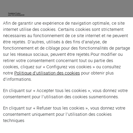
(opens in a new tab)
Afin de garantir une expérience de navigation optimale, ce site
Cartier et Compagnie
internet utilise des cookies. Certains cookies sont strictement
nécessaires au fonctionnement de ce site internet et ne peuvent
être rejetés. D’autres, utilisés à des fins d’analyse, de
fonctionnement et de ciblage pour des fonctionnalités de partage
La grande visite guidée is an offer from Cartier et
sur les réseaux sociaux, peuvent être rejetés.Pour modifier ou
Compagnie .
retirer votre consentement concernant tout ou partie des
cookies, cliquez sur « Configurez vos cookies » ou consultez
Imprint of the organizer
(opens in a new tab)
Data privacy of the organizer
(opens in 
notre
Politique d’utilisation des cookies
pour obtenir plus
d’informations.
General terms and conditions of the organizer
(opens in a new ta
En cliquant sur « Accepter tous les cookies », vous donnez votre
consentement pour l’utilisation des cookies susmentionnés.
SWITCH LANGUAGE
Cookie settings
(opens in a new tab)
Data privacy policy
(opens in a new tab)
Accessibility
(opens in a n
En cliquant sur « Refuser tous les cookies », vous donnez votre
Support
(opens in a new tab)
consentement uniquement pour l’utilisation des cookies
techniques