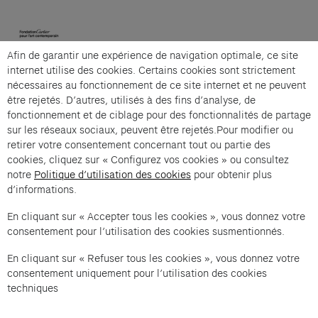
(opens in a new tab)
Afin de garantir une expérience de navigation optimale, ce site
Cartier et Compagnie
internet utilise des cookies. Certains cookies sont strictement
nécessaires au fonctionnement de ce site internet et ne peuvent
être rejetés. D’autres, utilisés à des fins d’analyse, de
fonctionnement et de ciblage pour des fonctionnalités de partage
La grande visite guidée is an offer from Cartier et
sur les réseaux sociaux, peuvent être rejetés.Pour modifier ou
Compagnie .
retirer votre consentement concernant tout ou partie des
cookies, cliquez sur « Configurez vos cookies » ou consultez
Imprint of the organizer
(opens in a new tab)
Data privacy of the organizer
(opens in 
notre
Politique d’utilisation des cookies
pour obtenir plus
d’informations.
General terms and conditions of the organizer
(opens in a new ta
En cliquant sur « Accepter tous les cookies », vous donnez votre
consentement pour l’utilisation des cookies susmentionnés.
SWITCH LANGUAGE
Cookie settings
(opens in a new tab)
Data privacy policy
(opens in a new tab)
Accessibility
(opens in a n
En cliquant sur « Refuser tous les cookies », vous donnez votre
Support
(opens in a new tab)
consentement uniquement pour l’utilisation des cookies
techniques