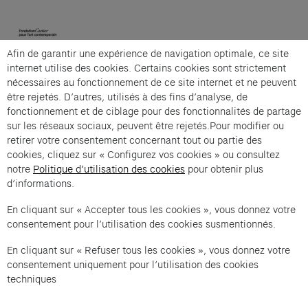
(opens in a new tab)
Afin de garantir une expérience de navigation optimale, ce site
Cartier et Compagnie
internet utilise des cookies. Certains cookies sont strictement
nécessaires au fonctionnement de ce site internet et ne peuvent
être rejetés. D’autres, utilisés à des fins d’analyse, de
fonctionnement et de ciblage pour des fonctionnalités de partage
La grande visite guidée is an offer from Cartier et
sur les réseaux sociaux, peuvent être rejetés.Pour modifier ou
Compagnie .
retirer votre consentement concernant tout ou partie des
cookies, cliquez sur « Configurez vos cookies » ou consultez
Imprint of the organizer
(opens in a new tab)
Data privacy of the organizer
(opens in 
notre
Politique d’utilisation des cookies
pour obtenir plus
d’informations.
General terms and conditions of the organizer
(opens in a new ta
En cliquant sur « Accepter tous les cookies », vous donnez votre
consentement pour l’utilisation des cookies susmentionnés.
SWITCH LANGUAGE
Cookie settings
(opens in a new tab)
Data privacy policy
(opens in a new tab)
Accessibility
(opens in a n
En cliquant sur « Refuser tous les cookies », vous donnez votre
Support
(opens in a new tab)
consentement uniquement pour l’utilisation des cookies
techniques