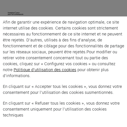
(opens in a new tab)
Afin de garantir une expérience de navigation optimale, ce site
Cartier et Compagnie
internet utilise des cookies. Certains cookies sont strictement
nécessaires au fonctionnement de ce site internet et ne peuvent
être rejetés. D’autres, utilisés à des fins d’analyse, de
fonctionnement et de ciblage pour des fonctionnalités de partage
La grande visite guidée is an offer from Cartier et
sur les réseaux sociaux, peuvent être rejetés.Pour modifier ou
Compagnie .
retirer votre consentement concernant tout ou partie des
cookies, cliquez sur « Configurez vos cookies » ou consultez
Imprint of the organizer
(opens in a new tab)
Data privacy of the organizer
(opens in 
notre
Politique d’utilisation des cookies
pour obtenir plus
d’informations.
General terms and conditions of the organizer
(opens in a new ta
En cliquant sur « Accepter tous les cookies », vous donnez votre
consentement pour l’utilisation des cookies susmentionnés.
SWITCH LANGUAGE
Cookie settings
(opens in a new tab)
Data privacy policy
(opens in a new tab)
Accessibility
(opens in a n
En cliquant sur « Refuser tous les cookies », vous donnez votre
Support
(opens in a new tab)
consentement uniquement pour l’utilisation des cookies
techniques