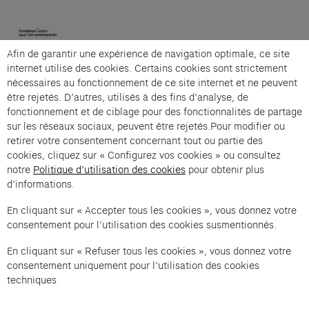
(opens in a new tab)
Afin de garantir une expérience de navigation optimale, ce site
Cartier et Compagnie
internet utilise des cookies. Certains cookies sont strictement
nécessaires au fonctionnement de ce site internet et ne peuvent
être rejetés. D’autres, utilisés à des fins d’analyse, de
fonctionnement et de ciblage pour des fonctionnalités de partage
La grande visite guidée is an offer from Cartier et
sur les réseaux sociaux, peuvent être rejetés.Pour modifier ou
Compagnie .
retirer votre consentement concernant tout ou partie des
cookies, cliquez sur « Configurez vos cookies » ou consultez
Imprint of the organizer
(opens in a new tab)
Data privacy of the organizer
(opens in 
notre
Politique d’utilisation des cookies
pour obtenir plus
d’informations.
General terms and conditions of the organizer
(opens in a new ta
En cliquant sur « Accepter tous les cookies », vous donnez votre
consentement pour l’utilisation des cookies susmentionnés.
SWITCH LANGUAGE
Cookie settings
(opens in a new tab)
Data privacy policy
(opens in a new tab)
Accessibility
(opens in a n
En cliquant sur « Refuser tous les cookies », vous donnez votre
Support
(opens in a new tab)
consentement uniquement pour l’utilisation des cookies
techniques