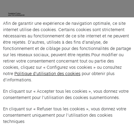
(opens in a new tab)
Afin de garantir une expérience de navigation optimale, ce site
Cartier et Compagnie
internet utilise des cookies. Certains cookies sont strictement
nécessaires au fonctionnement de ce site internet et ne peuvent
être rejetés. D’autres, utilisés à des fins d’analyse, de
fonctionnement et de ciblage pour des fonctionnalités de partage
La grande visite guidée is an offer from Cartier et
sur les réseaux sociaux, peuvent être rejetés.Pour modifier ou
Compagnie .
retirer votre consentement concernant tout ou partie des
cookies, cliquez sur « Configurez vos cookies » ou consultez
Imprint of the organizer
(opens in a new tab)
Data privacy of the organizer
(opens in 
notre
Politique d’utilisation des cookies
pour obtenir plus
d’informations.
General terms and conditions of the organizer
(opens in a new ta
En cliquant sur « Accepter tous les cookies », vous donnez votre
consentement pour l’utilisation des cookies susmentionnés.
SWITCH LANGUAGE
Cookie settings
(opens in a new tab)
Data privacy policy
(opens in a new tab)
Accessibility
(opens in a n
En cliquant sur « Refuser tous les cookies », vous donnez votre
Support
(opens in a new tab)
consentement uniquement pour l’utilisation des cookies
techniques