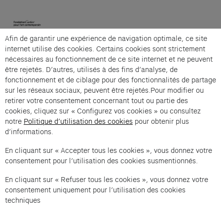
(opens in a new tab)
Afin de garantir une expérience de navigation optimale, ce site
Cartier et Compagnie
internet utilise des cookies. Certains cookies sont strictement
nécessaires au fonctionnement de ce site internet et ne peuvent
être rejetés. D’autres, utilisés à des fins d’analyse, de
fonctionnement et de ciblage pour des fonctionnalités de partage
La grande visite guidée is an offer from Cartier et
sur les réseaux sociaux, peuvent être rejetés.Pour modifier ou
Compagnie .
retirer votre consentement concernant tout ou partie des
cookies, cliquez sur « Configurez vos cookies » ou consultez
Imprint of the organizer
(opens in a new tab)
Data privacy of the organizer
(opens in 
notre
Politique d’utilisation des cookies
pour obtenir plus
d’informations.
General terms and conditions of the organizer
(opens in a new ta
En cliquant sur « Accepter tous les cookies », vous donnez votre
consentement pour l’utilisation des cookies susmentionnés.
SWITCH LANGUAGE
Cookie settings
(opens in a new tab)
Data privacy policy
(opens in a new tab)
Accessibility
(opens in a n
En cliquant sur « Refuser tous les cookies », vous donnez votre
Support
(opens in a new tab)
consentement uniquement pour l’utilisation des cookies
techniques