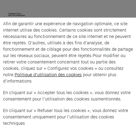
(opens in a new tab)
Afin de garantir une expérience de navigation optimale, ce site
Cartier et Compagnie
internet utilise des cookies. Certains cookies sont strictement
nécessaires au fonctionnement de ce site internet et ne peuvent
être rejetés. D’autres, utilisés à des fins d’analyse, de
fonctionnement et de ciblage pour des fonctionnalités de partage
La grande visite guidée is an offer from Cartier et
sur les réseaux sociaux, peuvent être rejetés.Pour modifier ou
Compagnie .
retirer votre consentement concernant tout ou partie des
cookies, cliquez sur « Configurez vos cookies » ou consultez
Imprint of the organizer
(opens in a new tab)
Data privacy of the organizer
(opens in 
notre
Politique d’utilisation des cookies
pour obtenir plus
d’informations.
General terms and conditions of the organizer
(opens in a new ta
En cliquant sur « Accepter tous les cookies », vous donnez votre
consentement pour l’utilisation des cookies susmentionnés.
SWITCH LANGUAGE
Cookie settings
(opens in a new tab)
Data privacy policy
(opens in a new tab)
Accessibility
(opens in a n
En cliquant sur « Refuser tous les cookies », vous donnez votre
Support
(opens in a new tab)
consentement uniquement pour l’utilisation des cookies
techniques