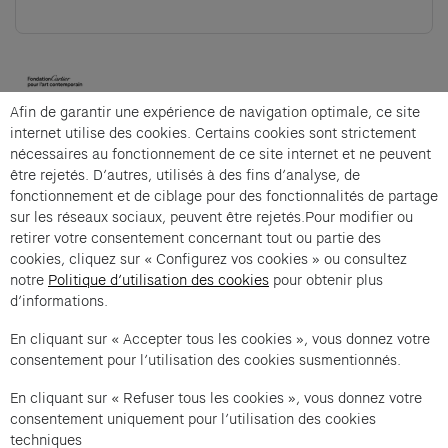
(opens in a new tab)
Afin de garantir une expérience de navigation optimale, ce site
Cartier et Compagnie
internet utilise des cookies. Certains cookies sont strictement
nécessaires au fonctionnement de ce site internet et ne peuvent
être rejetés. D’autres, utilisés à des fins d’analyse, de
fonctionnement et de ciblage pour des fonctionnalités de partage
La visite-atelier — « L'Atelier général » is an offer
sur les réseaux sociaux, peuvent être rejetés.Pour modifier ou
from Cartier et Compagnie .
retirer votre consentement concernant tout ou partie des
cookies, cliquez sur « Configurez vos cookies » ou consultez
Imprint of the organizer
(opens in a new tab)
Data privacy of the organizer
(opens in 
notre
Politique d’utilisation des cookies
pour obtenir plus
d’informations.
General terms and conditions of the organizer
(opens in a new ta
En cliquant sur « Accepter tous les cookies », vous donnez votre
consentement pour l’utilisation des cookies susmentionnés.
SWITCH LANGUAGE
Cookie settings
(opens in a new tab)
Data privacy policy
(opens in a new tab)
Accessibility
(opens in a n
En cliquant sur « Refuser tous les cookies », vous donnez votre
Support
(opens in a new tab)
consentement uniquement pour l’utilisation des cookies
techniques