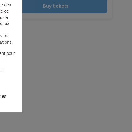
se des
Buy tickets
de ce
e, de
seaux
 » ou
ations.
ent pour
nt
kies