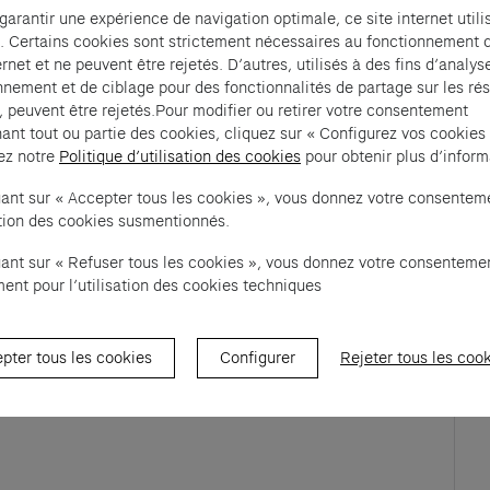
 garantir une expérience de navigation optimale, ce site internet utili
. Certains cookies sont strictement nécessaires au fonctionnement 
ernet et ne peuvent être rejetés. D’autres, utilisés à des fins d’analys
out-petits. Il les initie aux gestes fondamentaux de la 
nnement et de ciblage pour des fonctionnalités de partage sur les ré
sensations esthétiques autour des formes et des 
, peuvent être rejetés.Pour modifier ou retirer votre consentement
ant tout ou partie des cookies, cliquez sur « Configurez vos cookies
ez notre
Politique d’utilisation des cookies
pour obtenir plus d’inform
ent un mobile coloré. Ce mobile crée des jeux 
 la fin de l'atelier, les enfants emportent leur 
uant sur « Accepter tous les cookies », vous donnez votre consentem
sation des cookies susmentionnés.
on qui les invite à retrouver, dans Exposition 
 mouvement faisant écho à leur propre réalisation. 
uant sur « Refuser tous les cookies », vous donnez votre consenteme
ent pour l’utilisation des cookies techniques
pter tous les cookies
Configurer
Rejeter tous les coo
ew tab)