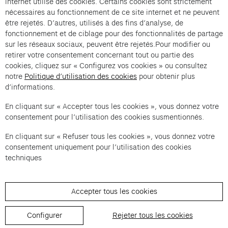
internet utilise des cookies. Certains cookies sont strictement
nécessaires au fonctionnement de ce site internet et ne peuvent
être rejetés. D’autres, utilisés à des fins d’analyse, de
fonctionnement et de ciblage pour des fonctionnalités de partage
Flamboyante panoplie is an offer from Cartier et
sur les réseaux sociaux, peuvent être rejetés.Pour modifier ou
Compagnie .
retirer votre consentement concernant tout ou partie des
cookies, cliquez sur « Configurez vos cookies » ou consultez
Imprint of the organizer
(opens in a new tab)
Data privacy of the organizer
(opens in 
notre
Politique d’utilisation des cookies
pour obtenir plus
d’informations.
General terms and conditions of the organizer
(opens in a new ta
En cliquant sur « Accepter tous les cookies », vous donnez votre
consentement pour l’utilisation des cookies susmentionnés.
SWITCH LANGUAGE
Cookie settings
(opens in a new tab)
Data privacy policy
(opens in a new tab)
Accessibility
(opens in a n
En cliquant sur « Refuser tous les cookies », vous donnez votre
Support
(opens in a new tab)
consentement uniquement pour l’utilisation des cookies
techniques
Accepter tous les cookies
Configurer
Rejeter tous les cookies