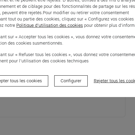
ernet et ne peuvent être rejetés. D’autres, utilisés à des fins d’analys
nnement et de ciblage pour des fonctionnalités de partage sur les ré
, peuvent être rejetés.Pour modifier ou retirer votre consentement
e bricoler en famille une panoplie flamboyante 
ant tout ou partie des cookies, cliquez sur « Configurez vos cookies
ez notre
Politique d’utilisation des cookies
pour obtenir plus d’inform
rées, de ceintures étonnantes  ou de tout 
uant sur « Accepter tous les cookies », vous donnez votre consentem
sation des cookies susmentionnés.
uant sur « Refuser tous les cookies », vous donnez votre consenteme
ent pour l’utilisation des cookies techniques
ew tab)
pter tous les cookies
Configurer
Rejeter tous les coo