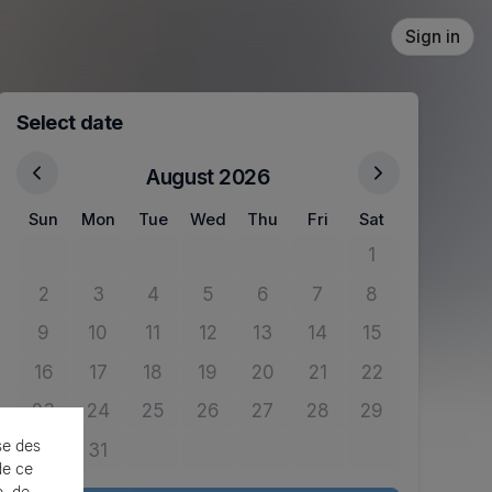
Sign in
Select date
August 2026
Sun
Mon
Tue
Wed
Thu
Fri
Sat
1
No tickets avail
2
3
4
5
6
7
8
No tickets available
No tickets available
No tickets available
No tickets available
No tickets available
No tickets available
No tickets avail
9
10
11
12
13
14
15
No tickets available
No tickets available
No tickets available
No tickets available
No tickets available
No tickets available
No tickets avail
16
17
18
19
20
21
22
No tickets available
No tickets available
No tickets available
No tickets available
No tickets available
No tickets available
No tickets avail
23
24
25
26
27
28
29
No tickets available
No tickets available
No tickets available
No tickets available
No tickets available
No tickets available
No tickets avail
se des
30
31
No tickets available
No tickets available
de ce