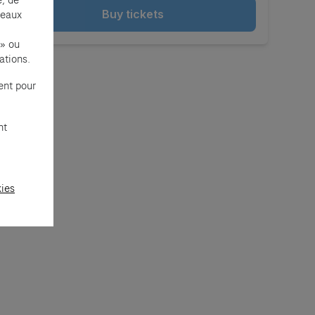
e, de
Buy tickets
seaux
 » ou
ations.
ent pour
nt
kies