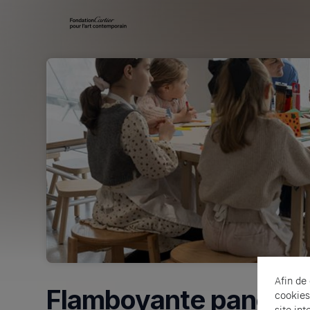
Skip header
Afin de
Flamboyante panopli
cookies