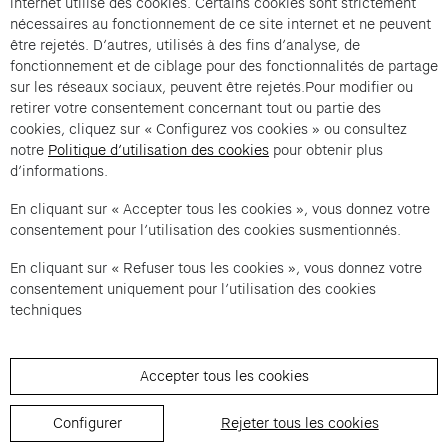
internet utilise des cookies. Certains cookies sont strictement
nécessaires au fonctionnement de ce site internet et ne peuvent
être rejetés. D’autres, utilisés à des fins d’analyse, de
fonctionnement et de ciblage pour des fonctionnalités de partage
Flamboyante panoplie is an offer from Cartier et
sur les réseaux sociaux, peuvent être rejetés.Pour modifier ou
Compagnie .
retirer votre consentement concernant tout ou partie des
cookies, cliquez sur « Configurez vos cookies » ou consultez
Imprint of the organizer
(opens in a new tab)
Data privacy of the organizer
(opens in 
notre
Politique d’utilisation des cookies
pour obtenir plus
d’informations.
General terms and conditions of the organizer
(opens in a new ta
En cliquant sur « Accepter tous les cookies », vous donnez votre
consentement pour l’utilisation des cookies susmentionnés.
SWITCH LANGUAGE
Cookie settings
(opens in a new tab)
Data privacy policy
(opens in a new tab)
Accessibility
(opens in a n
En cliquant sur « Refuser tous les cookies », vous donnez votre
Support
(opens in a new tab)
consentement uniquement pour l’utilisation des cookies
techniques
Accepter tous les cookies
Configurer
Rejeter tous les cookies