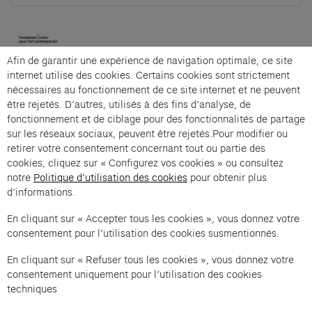
(opens in a new tab)
Afin de garantir une expérience de navigation optimale, ce site
Cartier et Compagnie
internet utilise des cookies. Certains cookies sont strictement
nécessaires au fonctionnement de ce site internet et ne peuvent
être rejetés. D’autres, utilisés à des fins d’analyse, de
fonctionnement et de ciblage pour des fonctionnalités de partage
L'Atelier Objet — « Grigri et chasse-malheur » is an
sur les réseaux sociaux, peuvent être rejetés.Pour modifier ou
offer from Cartier et Compagnie .
retirer votre consentement concernant tout ou partie des
cookies, cliquez sur « Configurez vos cookies » ou consultez
Imprint of the organizer
(opens in a new tab)
Data privacy of the organizer
(opens in 
notre
Politique d’utilisation des cookies
pour obtenir plus
d’informations.
General terms and conditions of the organizer
(opens in a new ta
En cliquant sur « Accepter tous les cookies », vous donnez votre
consentement pour l’utilisation des cookies susmentionnés.
SWITCH LANGUAGE
Cookie settings
(opens in a new tab)
Data privacy policy
(opens in a new tab)
Accessibility
(opens in a n
En cliquant sur « Refuser tous les cookies », vous donnez votre
Support
(opens in a new tab)
consentement uniquement pour l’utilisation des cookies
techniques