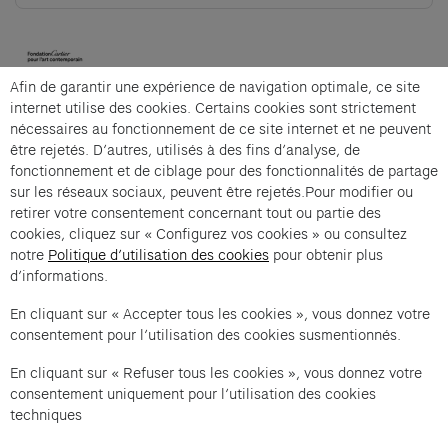
(opens in a new tab)
Afin de garantir une expérience de navigation optimale, ce site
Cartier et Compagnie
internet utilise des cookies. Certains cookies sont strictement
nécessaires au fonctionnement de ce site internet et ne peuvent
être rejetés. D’autres, utilisés à des fins d’analyse, de
fonctionnement et de ciblage pour des fonctionnalités de partage
L'Atelier Objet — « Grigri et chasse-malheur » is an
sur les réseaux sociaux, peuvent être rejetés.Pour modifier ou
offer from Cartier et Compagnie .
retirer votre consentement concernant tout ou partie des
cookies, cliquez sur « Configurez vos cookies » ou consultez
Imprint of the organizer
(opens in a new tab)
Data privacy of the organizer
(opens in 
notre
Politique d’utilisation des cookies
pour obtenir plus
d’informations.
General terms and conditions of the organizer
(opens in a new ta
En cliquant sur « Accepter tous les cookies », vous donnez votre
consentement pour l’utilisation des cookies susmentionnés.
SWITCH LANGUAGE
Cookie settings
(opens in a new tab)
Data privacy policy
(opens in a new tab)
Accessibility
(opens in a n
En cliquant sur « Refuser tous les cookies », vous donnez votre
Support
(opens in a new tab)
consentement uniquement pour l’utilisation des cookies
techniques