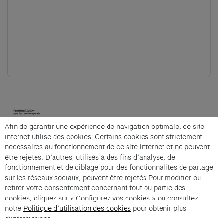
(opens in a new tab)
Afin de garantir une expérience de navigation optimale, ce site
Cartier et Compagnie
internet utilise des cookies. Certains cookies sont strictement
nécessaires au fonctionnement de ce site internet et ne peuvent
être rejetés. D’autres, utilisés à des fins d’analyse, de
fonctionnement et de ciblage pour des fonctionnalités de partage
Souvent -30 offert is an offer from Cartier et
sur les réseaux sociaux, peuvent être rejetés.Pour modifier ou
Compagnie .
retirer votre consentement concernant tout ou partie des
cookies, cliquez sur « Configurez vos cookies » ou consultez
Imprint of the organizer
(opens in a new tab)
Data privacy of the organizer
(opens in 
notre
Politique d’utilisation des cookies
pour obtenir plus