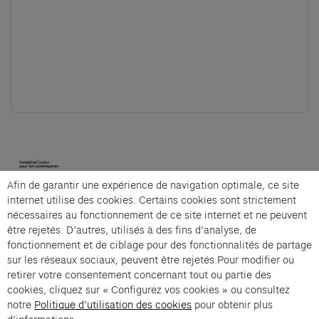
(opens in a new tab)
Afin de garantir une expérience de navigation optimale, ce site
Cartier et Compagnie
internet utilise des cookies. Certains cookies sont strictement
nécessaires au fonctionnement de ce site internet et ne peuvent
être rejetés. D’autres, utilisés à des fins d’analyse, de
fonctionnement et de ciblage pour des fonctionnalités de partage
Souvent -30 offert is an offer from Cartier et
sur les réseaux sociaux, peuvent être rejetés.Pour modifier ou
Compagnie .
retirer votre consentement concernant tout ou partie des
cookies, cliquez sur « Configurez vos cookies » ou consultez
Imprint of the organizer
(opens in a new tab)
Data privacy of the organizer
(opens in 
notre
Politique d’utilisation des cookies
pour obtenir plus